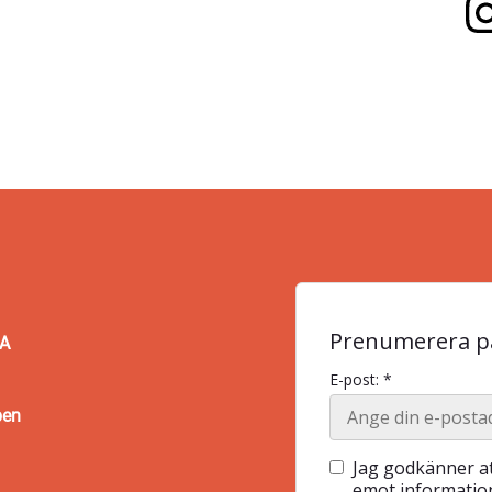
Prenumerera på
BA
E-post: *
pen
Jag godkänner at
emot information