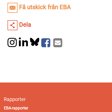
Få utskick från EBA
Dela
Rapporter
EBA-rapporter