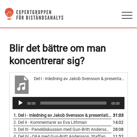
Blir det bättre om man
koncentrerar sig?
Del I - Inledning av Jakob Svensson & presentation av Runde Hagen
Ljudspelare
00:00
00:00
1.
Del I - Inledning av Jakob Svensson & presentation av Runde Hagen
31:03
2.
Del II - Kommentarer av Eva Lithman
14:02
3.
Del III - Paneldiskussion med Gun-Britt Andersson, Staffan Herrström & Hanna Hellqvist
28:08
4.
Del IV - Q&A med Gun-Britt Andersson, Staffan Herrström & Hanna Hellqvist & avslutande kommentarer av Jacob Svensson
11:52