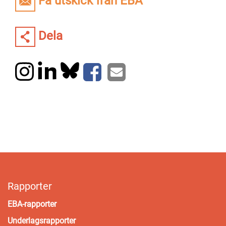
Få utskick från EBA
Dela
Rapporter
EBA-rapporter
Underlagsrapporter