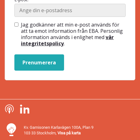
Jag godkänner att min e-post används för
att ta emot information från EBA. Personlig
information används i enlighet med
vår
integritetspolicy
.
Prenumerera
Kv. Garnisonen Karlavägen 100A, Plan 9
103 33 Stockholm,
Visa på karta