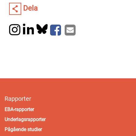
Dela
Rapporter
EBA-rapporter
Underlagsrapporter
Pågående studier