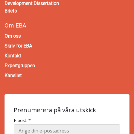
Development Dissertation
Briefs
Om EBA
Om oss
Skriv för EBA
Kontakt
Expertgruppen
Kansliet
Prenumerera på våra utskick
E-post: *