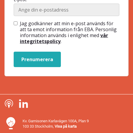
Jag godkänner att min e-post används för
att ta emot information från EBA. Personlig
information används i enlighet med
vår
integritetspolicy
.
Prenumerera
Kv. Garnisonen Karlavägen 100A, Plan 9
103 33 Stockholm,
Visa på karta