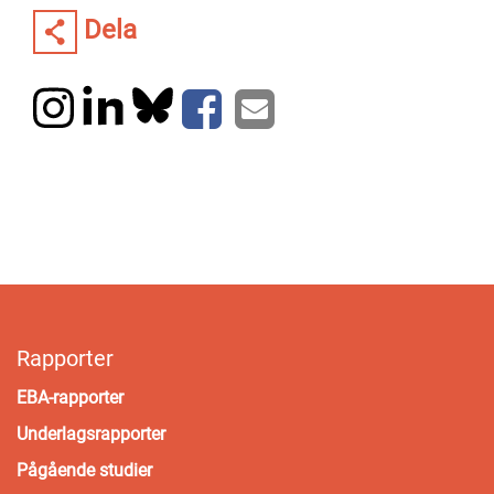
Dela
Rapporter
EBA-rapporter
Underlagsrapporter
Pågående studier