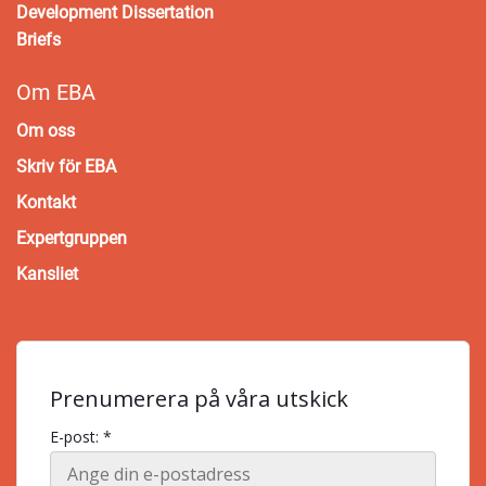
Development Dissertation
Briefs
Om EBA
Om oss
Skriv för EBA
Kontakt
Expertgruppen
Kansliet
Prenumerera på våra utskick
E-post: *