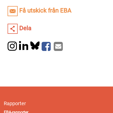
Få utskick från EBA
Dela
Rapporter
EBA-rapporter