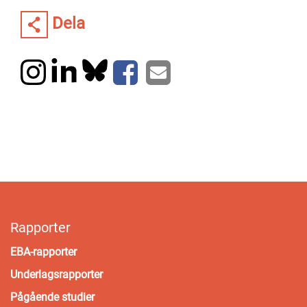
Dela
Rapporter
EBA-rapporter
Underlagsrapporter
Pågående studier