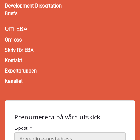
Development Dissertation
Briefs
Om EBA
Om oss
Skriv för EBA
Kontakt
Expertgruppen
Kansliet
Prenumerera på våra utskick
E-post: *