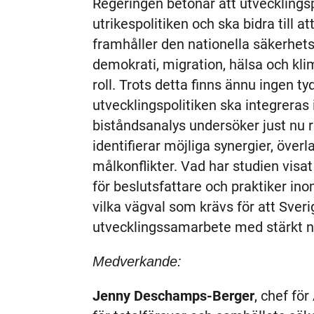
Regeringen betonar att utvecklingsp
utrikespolitiken och ska bidra till 
framhåller den nationella säkerhet
demokrati, migration, hälsa och kli
roll. Trots detta finns ännu ingen ty
utvecklingspolitiken ska integreras 
biståndsanalys undersöker just nu 
identifierar möjliga synergier, över
målkonflikter. Vad har studien visat
för beslutsfattare och praktiker i
vilka vägval som krävs för att Sver
utvecklingssamarbete med stärkt na
Medverkande:
Jenny Deschamps-Berger
, chef fö