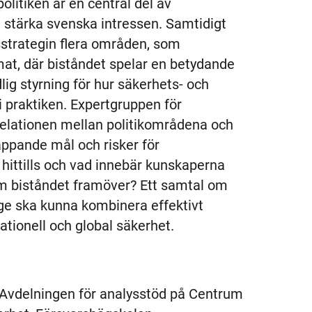
olitiken är en central del av
att stärka svenska intressen. Samtidigt
sstrategin flera områden, som
mat, där biståndet spelar en betydande
dlig styrning för hur säkerhets- och
i praktiken. Expertgruppen för
relationen mellan politikområdena och
lappande mål och risker för
 hittills och vad innebär kunskaperna
nom biståndet framöver? Ett samtal om
ige ska kunna kombinera effektivt
tionell och global säkerhet.
r Avdelningen för analysstöd på Centrum