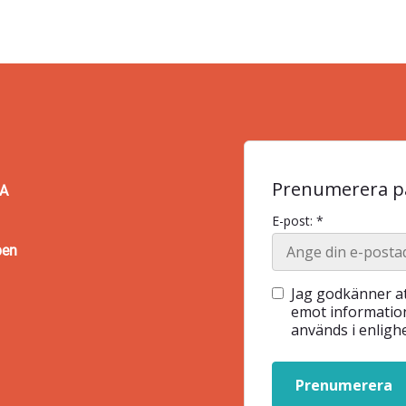
Prenumerera på
BA
E-post: *
pen
Jag godkänner at
emot information
används i enlig
Prenumerera