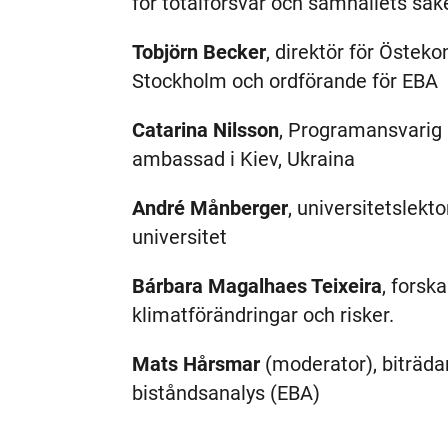
för totalförsvar och samhällets sä
Tobjörn Becker
, direktör för Östek
Stockholm och ordförande för EBA
Catarina Nilsson
, Programansvarig s
ambassad i Kiev, Ukraina
André Månberger
, universitetslekt
universitet
Bárbara Magalhaes Teixeira
, forsk
klimatförändringar och risker.
Mats Hårsmar
(moderator), biträda
biståndsanalys (EBA)