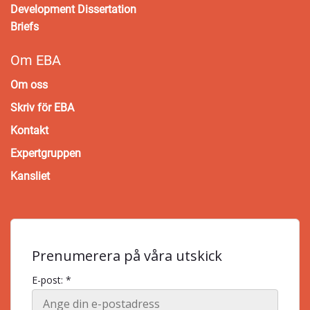
Development Dissertation
Briefs
Om EBA
Om oss
Skriv för EBA
Kontakt
Expertgruppen
Kansliet
Prenumerera på våra utskick
E-post: *