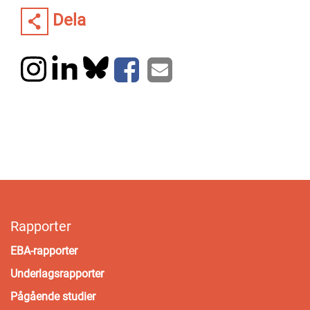
Dela
Rapporter
EBA-rapporter
Underlagsrapporter
Pågående studier