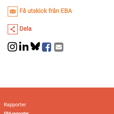
Få utskick från EBA
Dela
Rapporter
EBA-rapporter