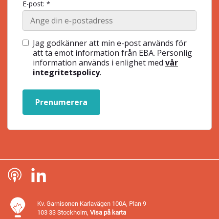
E-post: *
Jag godkänner att min e-post används för
att ta emot information från EBA. Personlig
information används i enlighet med
vår
integritetspolicy
.
Prenumerera
Kv. Garnisonen Karlavägen 100A, Plan 9
103 33 Stockholm,
Visa på karta