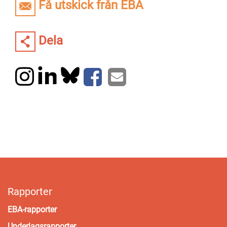
Få utskick från EBA
Dela
Rapporter
EBA-rapporter
Underlagsrapporter