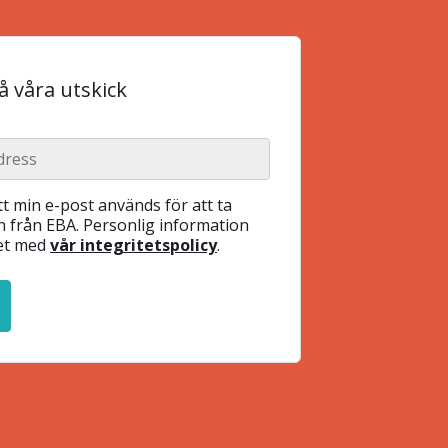
 våra utskick
t min e-post används för att ta
 från EBA. Personlig information
het med
vår integritetspolicy
.