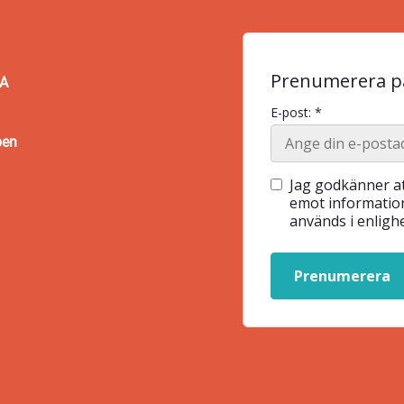
Prenumerera på
BA
E-post: *
pen
Jag godkänner at
emot information
används i enlig
Prenumerera