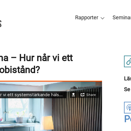
Rapporter
Seminar
a – Hur når vi ett
obistånd?
Lä
Se
P