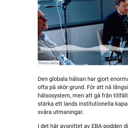
Den globala hälsan har gjort enor
ofta på skör grund. För att nå långs
hälsosystem, men att gå från tillfälli
stärka ett lands institutionella kapa
svåra utmaningar.
I det här avsnittet av EBA-podden d