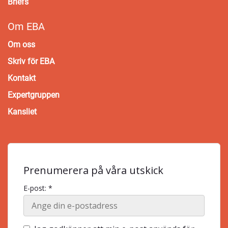
Briefs
Om EBA
Om oss
Skriv för EBA
Kontakt
Expertgruppen
Kansliet
Prenumerera på våra utskick
E-post: *