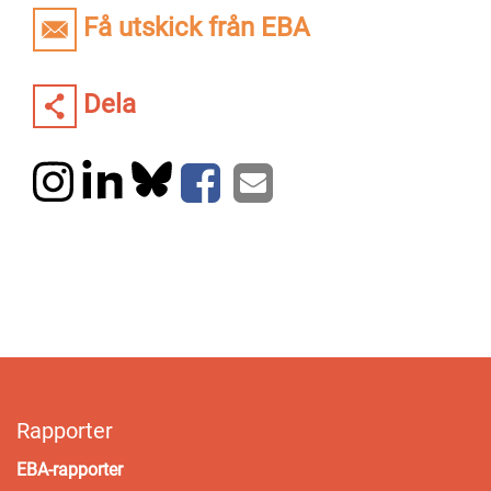
Få utskick från EBA
Dela
Rapporter
EBA-rapporter