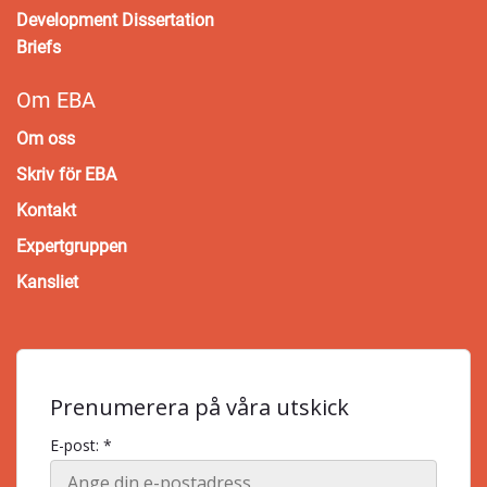
Development Dissertation
Briefs
Om EBA
Om oss
Skriv för EBA
Kontakt
Expertgruppen
Kansliet
Prenumerera på våra utskick
E-post: *