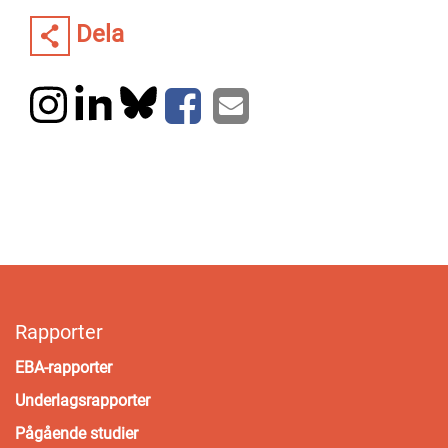
Dela
Rapporter
EBA-rapporter
Underlagsrapporter
Pågående studier