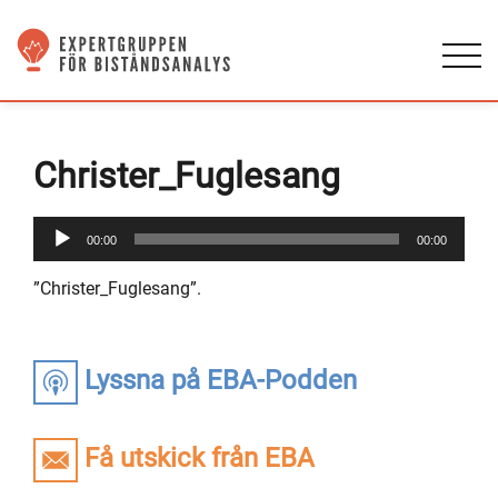
Christer_Fuglesang
Ljudspelare
00:00
00:00
”Christer_Fuglesang”.
Lyssna på EBA-Podden
Få utskick från EBA