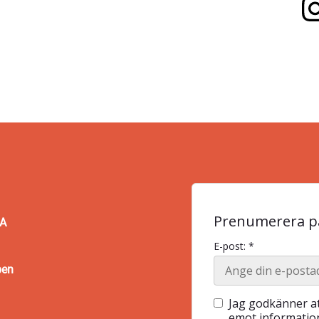
sänka
volymen.
Prenumerera på
BA
E-post: *
pen
Jag godkänner at
emot information