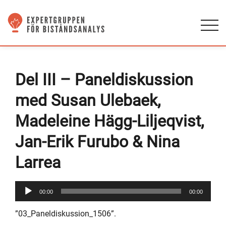
Del III – Paneldiskussion
med Susan Ulebaek,
Madeleine Hägg-Liljeqvist,
Jan-Erik Furubo & Nina
Larrea
Ljudspelare
00:00
00:00
”03_Paneldiskussion_1506”.