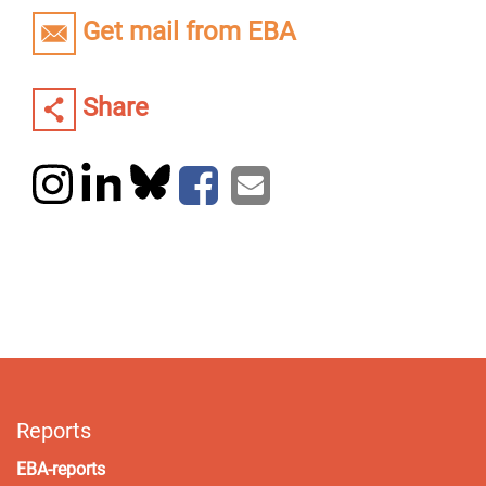
Get mail from EBA
Share
Reports
EBA-reports