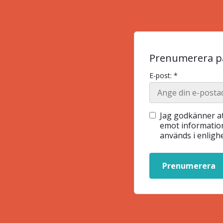
Prenumerera på
E-post: *
Jag godkänner at
emot information
används i enlig
Prenumerera