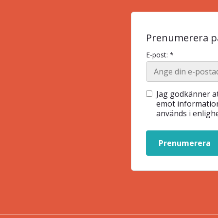
Prenumerera på
E-post: *
Jag godkänner at
emot information
används i enlig
Prenumerera