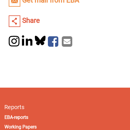
Get mail from EBA
Share
Reports
EBA-reports
Working Papers