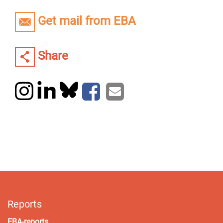
Get mail from EBA
Share
Reports
EBA-reports