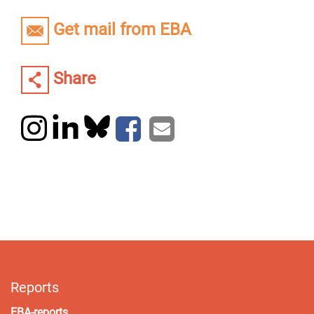
Get mail from EBA
Share
Reports
EBA-reports