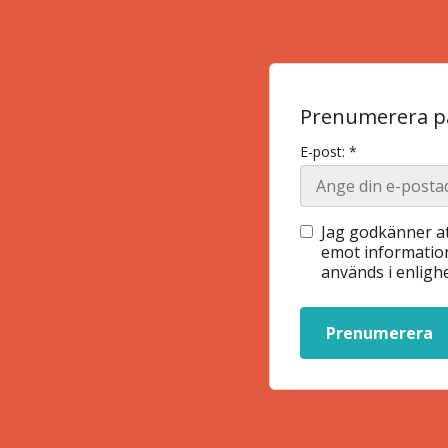
Prenumerera på
E-post: *
Jag godkänner at
emot information
används i enlig
Prenumerera