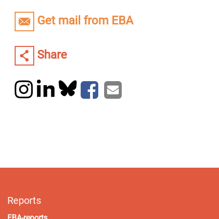
Get mail from EBA
Share
Reports
EBA-reports