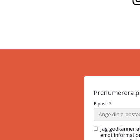
Prenumerera på
E-post: *
Jag godkänner at
emot information