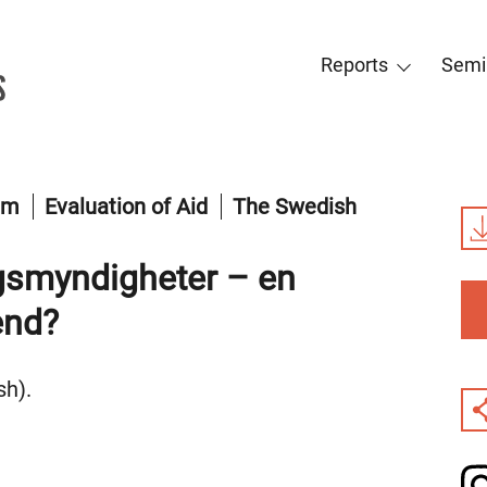
Reports
Semi
tem
Evaluation of Aid
The Swedish
ngsmyndigheter – en
end?
sh).