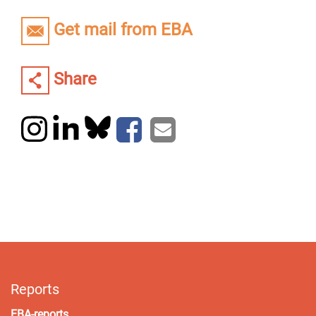
Get mail from EBA
Share
Reports
EBA-reports