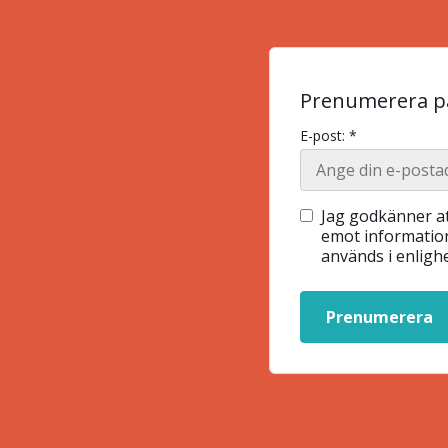
Prenumerera på
E-post: *
Jag godkänner at
emot information
används i enlig
Prenumerera