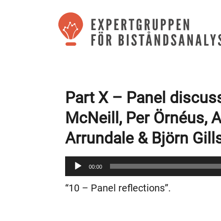
Part X – Panel discu
McNeill, Per Örnéus, 
Arrundale & Björn Gill
Audio
00:00
Player
“10 – Panel reflections”.