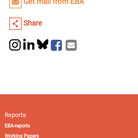
Get mail from EBA
Share
Reports
EBA-reports
Working Papers