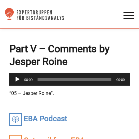
Part V – Comments by
Jesper Roine
Audio
00:00
00:00
Player
“05 – Jesper Roine”.
EBA Podcast