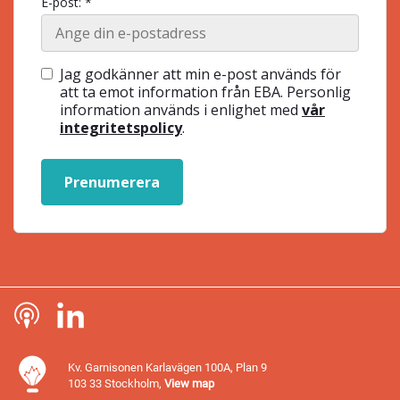
E-post: *
Jag godkänner att min e-post används för
att ta emot information från EBA. Personlig
information används i enlighet med
vår
integritetspolicy
.
Prenumerera
Kv. Garnisonen Karlavägen 100A, Plan 9
103 33 Stockholm,
View map