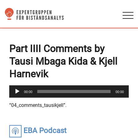
Part IIII Comments by
Tausi Mbaga Kida & Kjell
Harnevik
Audio
00:00
00:00
Player
“04_comments_tausikjell”.
EBA Podcast