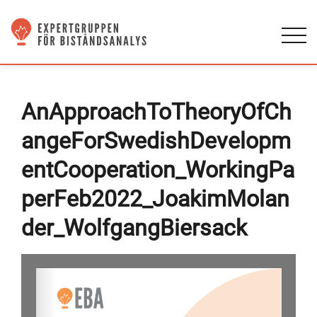
AnApproachToTheoryOfCh
angeForSwedishDevelopm
entCooperation_WorkingPa
perFeb2022_JoakimMolan
der_WolfgangBiersack